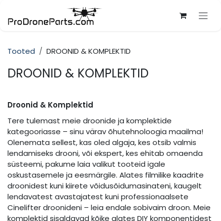
Skip to Content
Tooted
DROONID & KOMPLEKTID
DROONID & KOMPLEKTID
Droonid & Komplektid
Tere tulemast meie droonide ja komplektide
kategooriasse – sinu värav õhutehnoloogia maailma!
Olenemata sellest, kas oled algaja, kes otsib valmis
lendamiseks drooni, või ekspert, kes ehitab omaenda
süsteemi, pakume laia valikut tooteid igale
oskustasemele ja eesmärgile. Alates filmilike kaadrite
droonidest kuni kiirete võidusõidumasinateni, kaugelt
lendavatest avastajatest kuni professionaalsete
Cinelifter droonideni – leia endale sobivaim droon. Meie
komplektid sisaldavad kõike alates DIY komponentidest