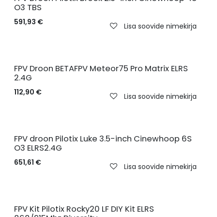
O3 TBS
591,93
€
Lisa soovide nimekirja
FPV Droon BETAFPV Meteor75 Pro Matrix ELRS
2.4G
112,90
€
Lisa soovide nimekirja
Uus!
FPV droon Pilotix Luke 3.5-inch Cinewhoop 6S
O3 ELRS2.4G
651,61
€
Lisa soovide nimekirja
Uus!
FPV Kit Pilotix Rocky20 LF DIY Kit ELRS