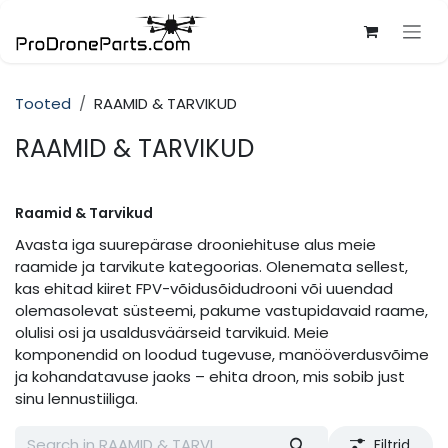
Skip to Content
Tooted
RAAMID & TARVIKUD
RAAMID & TARVIKUD
Raamid & Tarvikud
Avasta iga suurepärase drooniehituse alus meie
raamide ja tarvikute kategoorias. Olenemata sellest,
kas ehitad kiiret FPV-võidusõidudrooni või uuendad
olemasolevat süsteemi, pakume vastupidavaid raame,
olulisi osi ja usaldusväärseid tarvikuid. Meie
komponendid on loodud tugevuse, manööverdusvõime
ja kohandatavuse jaoks – ehita droon, mis sobib just
sinu lennustiiliga.
Filtrid