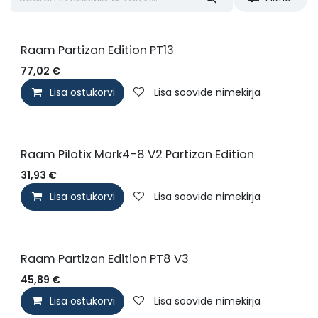
Raam Partizan Edition PT13
77,02
€
Lisa ostukorvi
Lisa soovide nimekirja
Uus!
Raam Pilotix Mark4-8 V2 Partizan Edition
31,93
€
Lisa ostukorvi
Lisa soovide nimekirja
Raam Partizan Edition PT8 V3
45,89
€
Lisa ostukorvi
Lisa soovide nimekirja