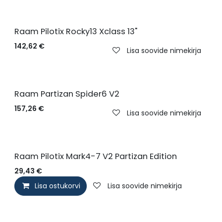
Uus!
Raam Pilotix Rocky13 Xclass 13"
142,62
€
Lisa soovide nimekirja
Raam Partizan Spider6 V2
157,26
€
Lisa soovide nimekirja
Uus!
Raam Pilotix Mark4-7 V2 Partizan Edition
29,43
€
Lisa ostukorvi
Lisa soovide nimekirja