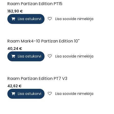
Raam Partizan Edition PT15
162,90
€
Lisa ostukorvi
Lisa soovide nimekirja
Uus!
Raam Mark4-10 Partizan Edition 10"
40,24
€
Lisa ostukorvi
Lisa soovide nimekirja
Raam Partizan Edition PT7 V3
42,62
€
Lisa ostukorvi
Lisa soovide nimekirja