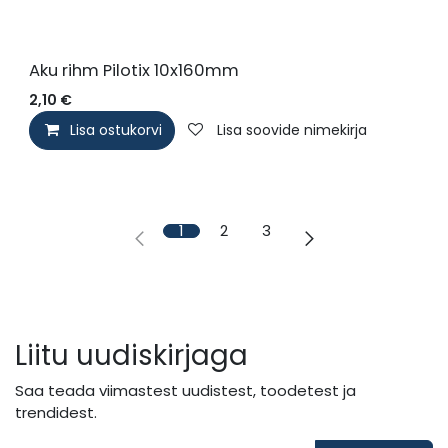
Aku rihm Pilotix 10x160mm
2,10
€
Lisa ostukorvi
Lisa soovide nimekirja
1
2
3
Liitu uudiskirjaga
Saa teada viimastest uudistest, toodetest ja
trendidest.