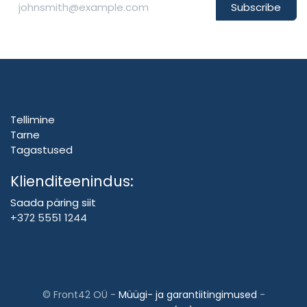
Subscribe
Tellimine
Tarne
Tagastused
Klienditeenindus:
Saada päring siit
+372 5551 1244
©
Front42 OÜ
-
Müügi- ja garantiitingimused
-