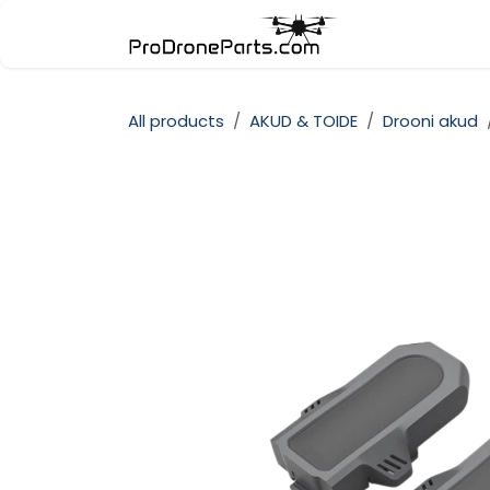
Skip to Content
Pood
Kate
All products
AKUD & TOIDE
Drooni akud