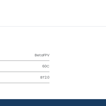
BetaFPV
60C
BT2.0