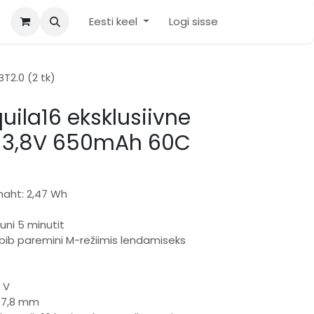
Eesti keel
Logi sisse
T2.0 (2 tk)
uila16 eksklusiivne
u 3,8V 650mAh 60C
aht: 2,47 Wh
uni 5 minutit
obib paremini M-režiimis lendamiseks
 V
 17,8 mm