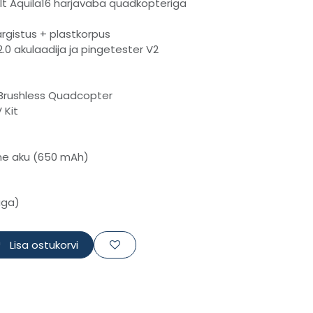
ult Aquila16 harjavaba quadkopteriga
rgistus + plastkorpus
2.0 akulaadija ja pingetester V2
 Brushless Quadcopter
 Kit
lne aku (650 mAh)
uga)
Lisa ostukorvi