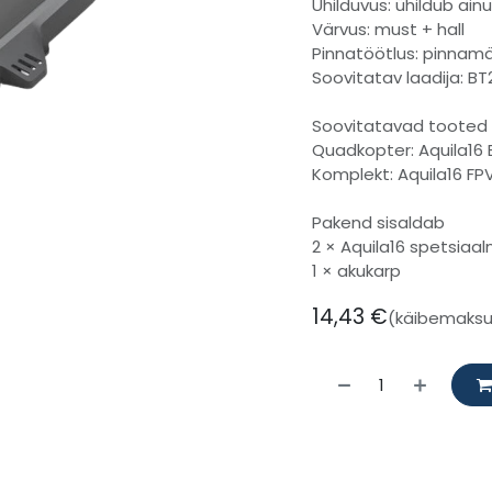
Ühilduvus: ühildub ain
Värvus: must + hall
Pinnatöötlus: pinnamä
Soovitatav laadija: BT
Soovitatavad tooted
Quadkopter: Aquila16
Komplekt: Aquila16 FPV
Pakend sisaldab
2 × Aquila16 spetsiaa
1 × akukarp
14,43
€
(käibemaks