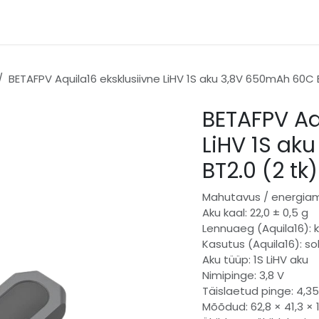
gooriad
Kontakt
BETAFPV Aquila16 eksklusiivne LiHV 1S aku 3,8V 650mAh 60C B
BETAFPV Aq
LiHV 1S ak
BT2.0 (2 tk)
Mahutavus / energiam
Aku kaal: 22,0 ± 0,5 g
Lennuaeg (Aquila16): k
Kasutus (Aquila16): s
Aku tüüp: 1S LiHV aku
Nimipinge: 3,8 V
Täislaetud pinge: 4,35
Mõõdud: 62,8 × 41,3 ×