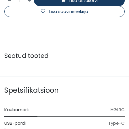
Lisa ostukorvi
Lisa soovinimekirja
Seotud tooted
Spetsifikatsioon
Kaubamärk
HGLRC
USB-pordi
Type-C