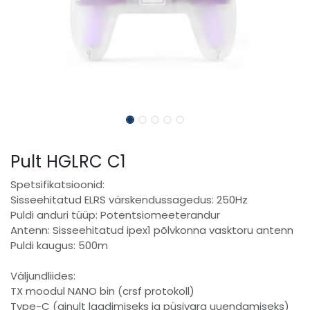
Pult HGLRC C1
Spetsifikatsioonid:
Sisseehitatud ELRS värskendussagedus: 250Hz
Puldi anduri tüüp: Potentsiomeeterandur
Antenn: Sisseehitatud ipex1 põlvkonna vasktoru antenn
Puldi kaugus: 500m
Väljundliides:
TX moodul NANO bin (crsf protokoll)
Type-C (ainult laadimiseks ja püsivara uuendamiseks)