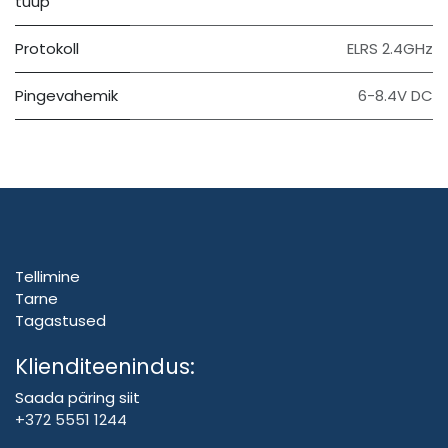
tüüp
Protokoll
ELRS 2.4GHz
Pingevahemik
6-8.4V DC
Tellimine
Tarne
Tagastused
Klienditeenindus:
Saada päring siit
+372 5551 1244