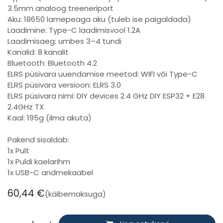
3.5mm analoog treeneriport
Aku: 18650 lamepeaga aku (tuleb ise paigaldada)
Laadimine: Type-C laadimisvool 1.2A
Laadimisaeg: umbes 3–4 tundi
Kanalid: 8 kanalit
Bluetooth: Bluetooth 4.2
ELRS püsivara uuendamise meetod: WIFI või Type-C
ELRS püsivara versioon: ELRS 3.0
ELRS püsivara nimi: DIY devices 2.4 GHz DIY ESP32 + E28
2.4GHz TX
Kaal: 195g (ilma akuta)
Pakend sisaldab:
1x Pult
1x Puldi kaelarihm
1x USB-C andmekaabel
60,44
€
(käibemaksuga)