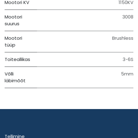
Mootori KV
1150KV
Mootori
3008
suurus
Mootori
Brushless
tüüp
Toiteallikas
3-6S
Võlli
5mm
läbimõõt
Tellimine