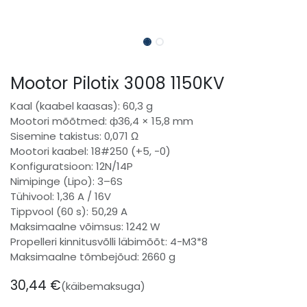
Mootor Pilotix 3008 1150KV
Kaal (kaabel kaasas): 60,3 g
Mootori mõõtmed: ф36,4 × 15,8 mm
Sisemine takistus: 0,071 Ω
Mootori kaabel: 18#250 (+5, -0)
Konfiguratsioon: 12N/14P
Nimipinge (Lipo): 3–6S
Tühivool: 1,36 A / 16V
Tippvool (60 s): 50,29 A
Maksimaalne võimsus: 1242 W
Propelleri kinnitusvõlli läbimõõt: 4-M3*8
Maksimaalne tõmbejõud: 2660 g
30,44
€
(käibemaksuga)