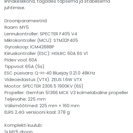
linnakeskkond, tagades täpsema ja stabiilsema
juhtimise.
Drooniparameetrid:
Raam: MY5
Lennukontroller: SPECTER F405 V4
Mikrokontroller (MCU): STM32F405
Gyroskoop: ICM42688P
Kiiruskontroller (ESC): HGLRC 60A 6S V1
Pidev vool: 60A
Tippvool: 65A (5s)
ESC püsivara: Q-H-40 Bluejay 0.21.0 48KHz
Videoedastus (VTX): ZEUS 1.6W VTX
Mootor: SPECTER 2306.5 1900KV (6S)
Propeller: Gemfan 51366 MCK V3 kolmelabaline propeller
Teljevahe: 225 mm
Välismõõtmed: 225 mm × 160 mm
ELRS 2.4G versiooni kaal: 378 g
Komplekti kuulub:
1x MY5 droon