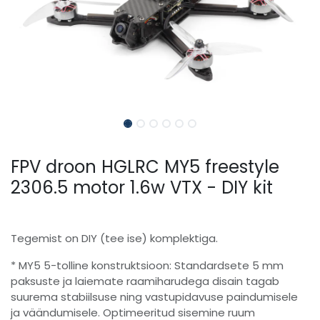
FPV droon HGLRC MY5 freestyle
2306.5 motor 1.6w VTX - DIY kit
Tegemist on DIY (tee ise) komplektiga.
* MY5 5-tolline konstruktsioon: Standardsete 5 mm
paksuste ja laiemate raamiharudega disain tagab
suurema stabiilsuse ning vastupidavuse paindumisele
ja väändumisele. Optimeeritud sisemine ruum