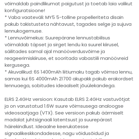
võimaldab paindlikumat paigutust ja toetab laia valikut
konfiguratsioone!
* Vaba vaateväli: MY5 5-tolline propelleriteta disain
pakub takistusteta nähtavust, tagades selge ja sujuva
lennukogemuse.
* Lennuvõimekus: Suurepärane lennustabiilsus
võimaldab täpset ja sirget lendu ka suurel kiirusel,
säilitades samal ajal manööverdusvõime ja
reageerimiskiiruse, et sooritada vabastiili manöövreid
kergusega.
* Akuvalikud: 6S 1400mAh liitiumaku tagab võimsa lennu,
samas kui 6S 4000mAh 21700 akupakk pakub erakordset
lennuaega, sobitudes ideaalselt jõuülekandega.
ELRS 2.4GHz versioon: Kasutab ELRS 2.4GHz vastuvõtjat
ja on varustatud 1.6W suure võimsusega analoogse
videosaatjaga (VTX). See versioon pakub äärmiselt
madalat juhtsignaali latentsust ja suurepärast
häirekindlust. Ideaalne keerukatesse
signaalikeskkondadesse, nagu võidusõidud ja