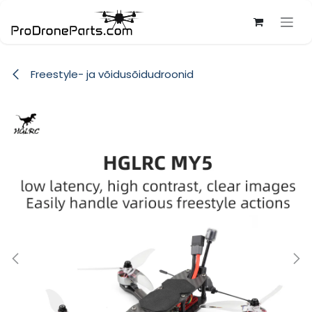
Skip to Content
Freestyle- ja võidusõidudroonid