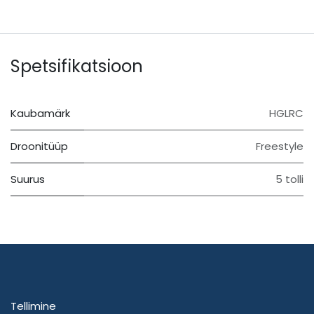
Spetsifikatsioon
Kaubamärk
HGLRC
Droonitüüp
Freestyle
Suurus
5 tolli
Tellimine