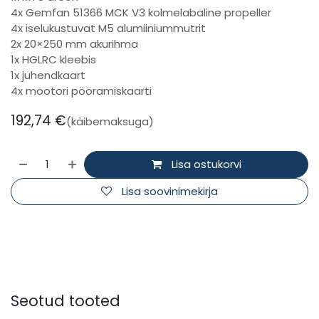
4x Gemfan 51366 MCK V3 kolmelabaline propeller
4x iselukustuvat M5 alumiiniummutrit
2x 20×250 mm akurihma
1x HGLRC kleebis
1x juhendkaart
4x mootori pööramiskaarti
192,74
€
(käibemaksuga)
Lisa ostukorvi
Lisa soovinimekirja
Seotud tooted