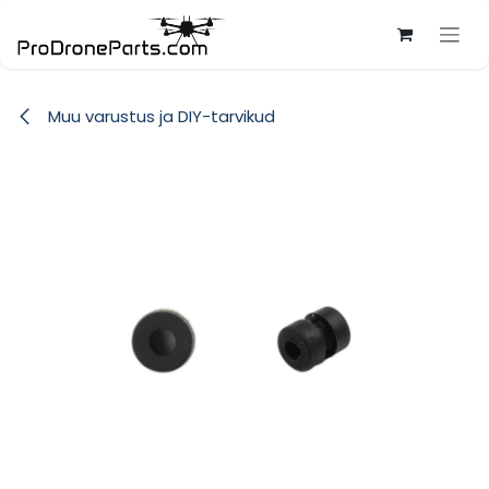
Skip to Content
Muu varustus ja DIY-tarvikud