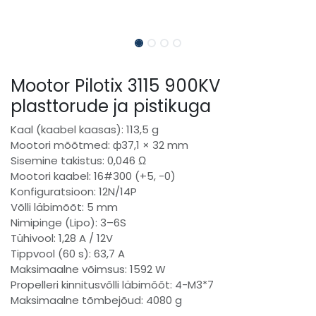
Mootor Pilotix 3115 900KV
plasttorude ja pistikuga
Kaal (kaabel kaasas): 113,5 g
Mootori mõõtmed: ф37,1 × 32 mm
Sisemine takistus: 0,046 Ω
Mootori kaabel: 16#300 (+5, -0)
Konfiguratsioon: 12N/14P
Võlli läbimõõt: 5 mm
Nimipinge (Lipo): 3–6S
Tühivool: 1,28 A / 12V
Tippvool (60 s): 63,7 A
Maksimaalne võimsus: 1592 W
Propelleri kinnitusvõlli läbimõõt: 4-M3*7
Maksimaalne tõmbejõud: 4080 g