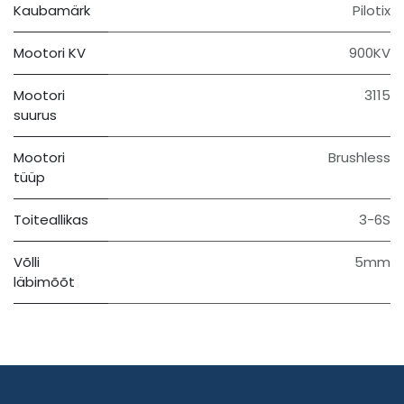
Kaubamärk
Pilotix
Mootori KV
900KV
Mootori
3115
suurus
Mootori
Brushless
tüüp
Toiteallikas
3-6S
Võlli
5mm
läbimõõt