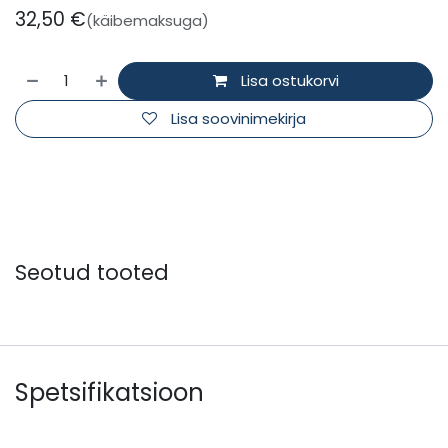
32,50
€
(käibemaksuga)
Lisa ostukorvi
Lisa soovinimekirja
Seotud tooted
Spetsifikatsioon