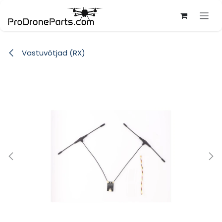
Skip to Content
Vastuvõtjad (RX)