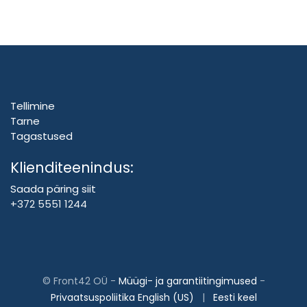
Tellimine
Tarne
Tagastused
Klienditeenindus:
Saada päring siit
+372 5551 1244
©
Front42 OÜ
-
Müügi- ja garantiitingimused
-
Privaatsuspoliitika
English (US)
|
Eesti keel