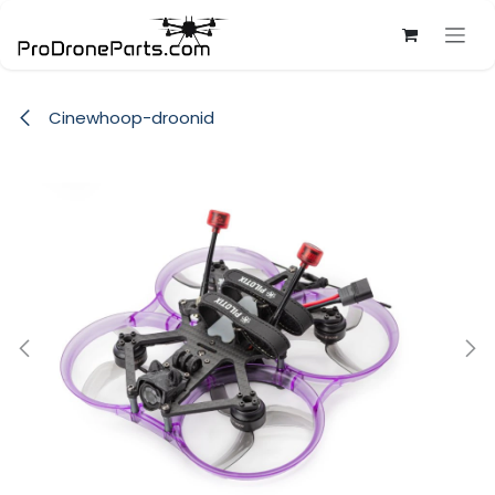
Skip to Content
Cinewhoop-droonid