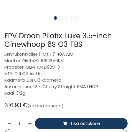
FPV Droon Pilotix Luke 3.5-inch
Cinewhoop 6S O3 TBS
Lennukontroller (FC): F7 40A AIO
Mootor: Pilotix-2006 2150KV
Propeller: GEMFAN D90S-3
VTX: DJI O3 Air Unit
Kaamera: DJI O3 kaamera
Antenni tüüp: 2 × Cherry Straight SMA LHCP
Kaal: 312g
616,93
€
(käibemaksuga)
Lisa ostukorvi