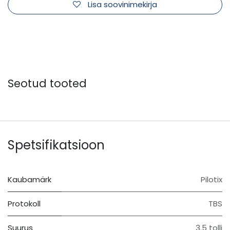
Lisa soovinimekirja
Seotud tooted
Spetsifikatsioon
Kaubamärk
Pilotix
Protokoll
TBS
Suurus
3.5 tolli