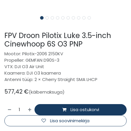
FPV Droon Pilotix Luke 3.5-inch
Cinewhoop 6S O3 PNP
Mootor: Pilotix-2006 2150KV
Propeller: GEMFAN D90S-3
VTX: DJI O3 Air Unit
Kaamera: DJI O3 kaamera
Antenni tüüp: 2 × Cherry Straight SMA LHCP
577,42
€
(käibemaksuga)
Lisa ostukorvi
Lisa soovinimekirja