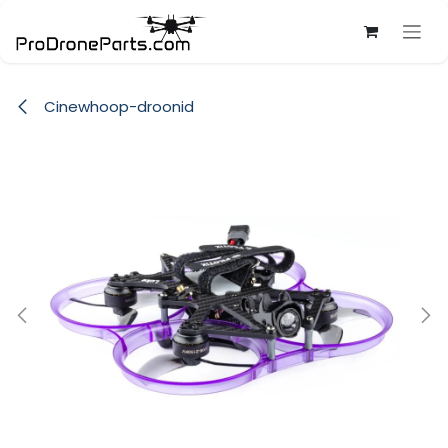
Skip to Content
Cinewhoop-droonid