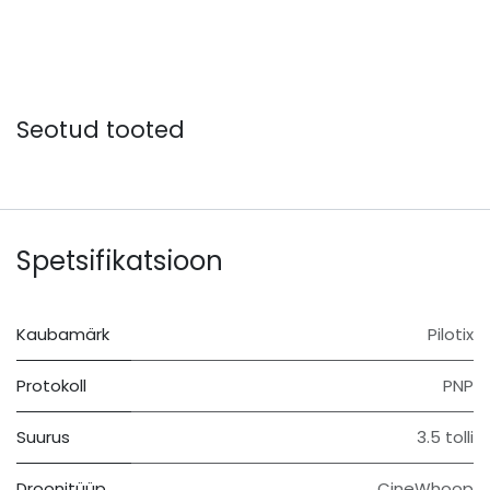
Seotud tooted
Spetsifikatsioon
Kaubamärk
Pilotix
Protokoll
PNP
Suurus
3.5 tolli
Droonitüüp
CineWhoop