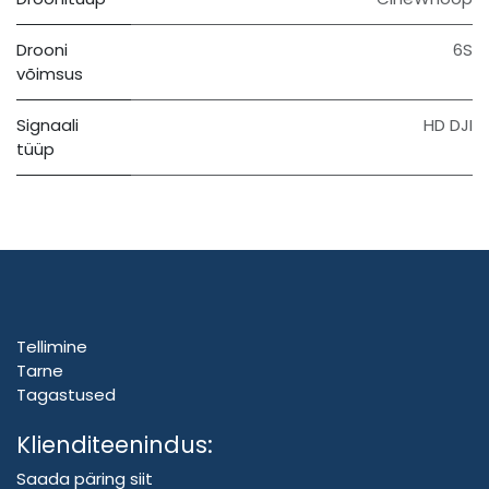
Drooni
6S
võimsus
Signaali
HD DJI
tüüp
Tellimine
Tarne
Tagastused
Klienditeenindus:
Saada päring siit