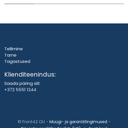
Tellimine
Tarne
Tagastused
Klienditeenindus:
Saada päring siit
+372 5551 1244
©
Front42 OÜ
-
Müügi- ja garantiitingimused
-