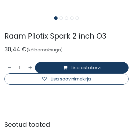
Raam Pilotix Spark 2 inch O3
30,44
€
(käibemaksuga)
Lisa ostukorvi
Lisa soovinimekirja
Seotud tooted