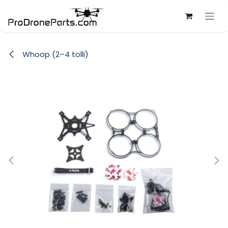
Skip to Content
Whoop (2–4 tolli)