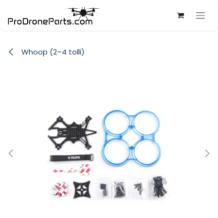
Skip to Content
Whoop (2–4 tolli)