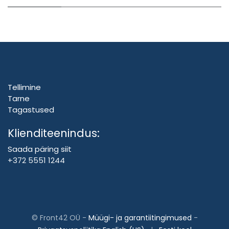
Tellimine
Tarne
Tagastused
Klienditeenindus:
Saada päring siit
+372 5551 1244
©
Front42 OÜ
-
Müügi- ja garantiitingimused
-