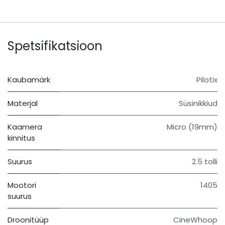
Spetsifikatsioon
Kaubamärk
Pilotix
Materjal
Süsinikkiud
Kaamera
Micro (19mm)
kinnitus
Suurus
2.5 tolli
Mootori
1405
suurus
Droonitüüp
CineWhoop