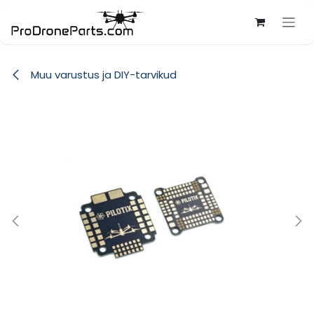
Skip to Content
Muu varustus ja DIY-tarvikud