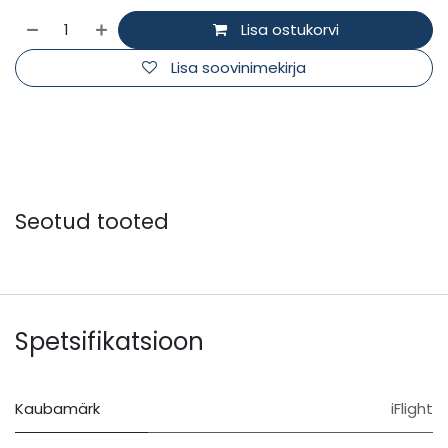
Lisa ostukorvi
Lisa soovinimekirja
Seotud tooted
Spetsifikatsioon
Kaubamärk
iFlight