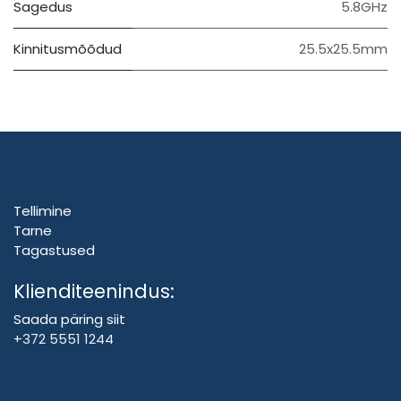
Sagedus
5.8GHz
Kinnitusmõõdud
25.5x25.5mm
Tellimine
Tarne
Tagastused
Klienditeenindus:
Saada päring siit
+372 5551 1244