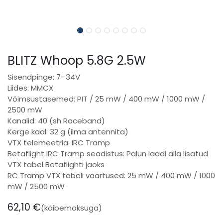
BLITZ Whoop 5.8G 2.5W
Sisendpinge: 7–34V
Liides: MMCX
Võimsustasemed: PIT / 25 mW / 400 mW / 1000 mW /
2500 mW
Kanalid: 40 (sh Raceband)
Kerge kaal: 32 g (ilma antennita)
VTX telemeetria: IRC Tramp
Betaflight IRC Tramp seadistus: Palun laadi alla lisatud
VTX tabel Betaflighti jaoks
RC Tramp VTX tabeli väärtused: 25 mW / 400 mW / 1000
mW / 2500 mW
62,10
€
(käibemaksuga)