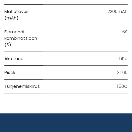
Mahutavus
2200mAh
(mAh)
Elemendi
6S
kombinatsioon
(S)
Aku tüüp
LiPo
Pistik
XT60
Tühjenemiskiirus
150C