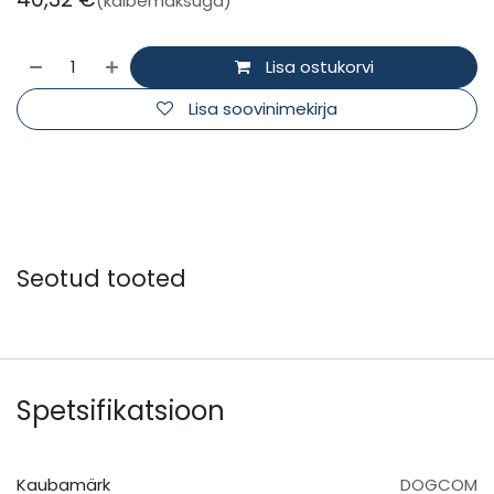
(käibemaksuga)
Lisa ostukorvi
Lisa soovinimekirja
Seotud tooted
Spetsifikatsioon
Kaubamärk
DOGCOM