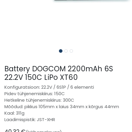
Battery DOGCOM 2200mAh 6S
22.2V 150C LiPo XT60
Konfiguratsioon: 22.2V / 6S1P / 6 elementi
Pidev tühjenemiskiirus: 150C
Hetkeline tühjenemiskiirus: 300C
Mõõdud: pikkus 105mm x laius 34mm x kõrgus 44mm
Kaal: 311g
Laadimispistik: JST-XHR
40,32
€