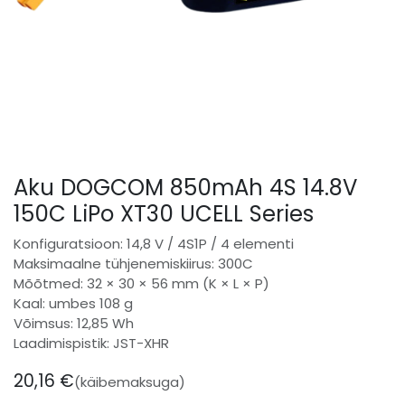
Aku DOGCOM 850mAh 4S 14.8V
150C LiPo XT30 UCELL Series
Konfiguratsioon: 14,8 V / 4S1P / 4 elementi
Maksimaalne tühjenemiskiirus: 300C
Mõõtmed: 32 × 30 × 56 mm (K × L × P)
Kaal: umbes 108 g
Võimsus: 12,85 Wh
Laadimispistik: JST-XHR
20,16
€
(käibemaksuga)