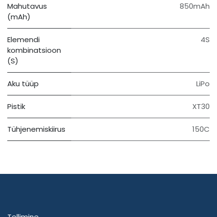
Mahutavus
850mAh
(mAh)
Elemendi
4S
kombinatsioon
(S)
Aku tüüp
LiPo
Pistik
XT30
Tühjenemiskiirus
150C
Tellimine