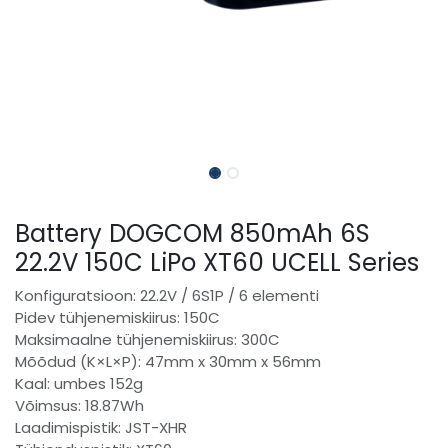
Battery DOGCOM 850mAh 6S
22.2V 150C LiPo XT60 UCELL Series
Konfiguratsioon: 22.2V / 6S1P / 6 elementi
Pidev tühjenemiskiirus: 150C
Maksimaalne tühjenemiskiirus: 300C
Mõõdud (K×L×P): 47mm x 30mm x 56mm
Kaal: umbes 152g
Võimsus: 18.87Wh
Laadimispistik: JST-XHR