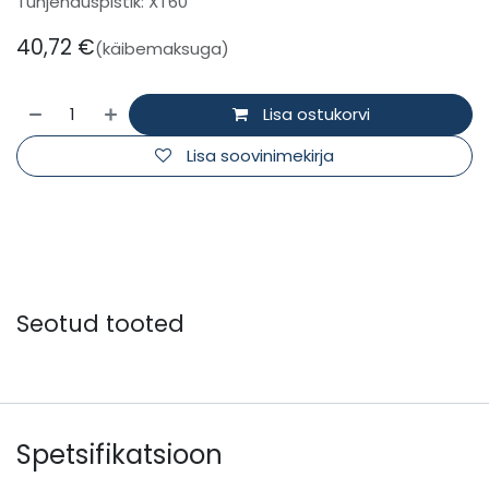
Tühjenduspistik: XT60
40,72
€
(käibemaksuga)
Lisa ostukorvi
Lisa soovinimekirja
Seotud tooted
Spetsifikatsioon