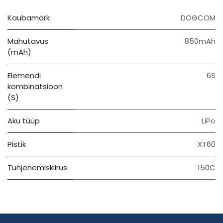
Kaubamärk
DOGCOM
Mahutavus
850mAh
(mAh)
Elemendi
6S
kombinatsioon
(S)
Aku tüüp
LiPo
Pistik
XT60
Tühjenemiskiirus
150C