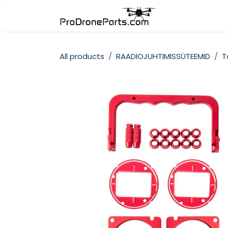
Skip to Content
Pood
Kate
All products
RAADIOJUHTIMISSÜTEEMID
T