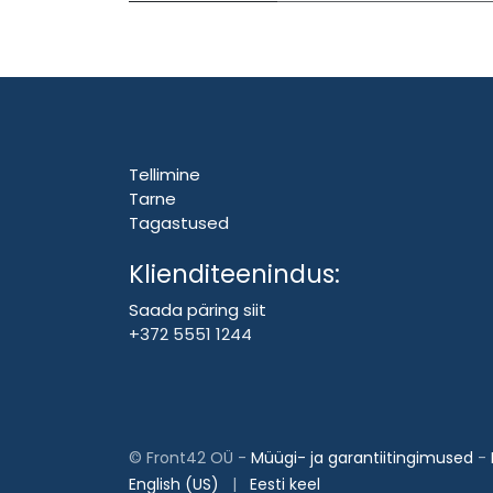
Tellimine
Tarne
Tagastused
Klienditeenindus:
Saada päring siit
+372 5551 1244
©
Front42 OÜ
-
Müügi- ja garantiitingimused
-
English (US)
|
Eesti keel