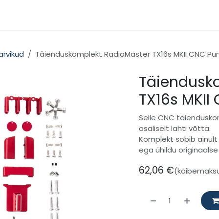
gooriad
Kontakt
arvikud
Täienduskomplekt RadioMaster TX16s MKII CNC Pu
Täiendusk
TX16s MKII
Selle CNC täiendusko
osaliselt lahti võtta.
Komplekt sobib ainult 
ega ühildu originaalse
62,06
€
(käibemaks