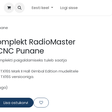
Eesti keel
Logi sisse
nane
omplekt RadioMaster
 CNC Punane
mplekti paigaldamiseks tuleb saatja
TX16S Mark II Hall Gimbal Edition mudelitele
 TX16S versiooniga.
uga)
Lisa ostukorvi