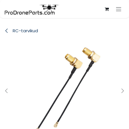
Skip to Content
RC-tarvikud