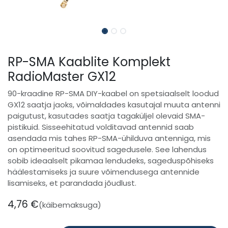
RP-SMA Kaablite Komplekt
RadioMaster GX12
90-kraadine RP-SMA DIY-kaabel on spetsiaalselt loodud
GX12 saatja jaoks, võimaldades kasutajal muuta antenni
paigutust, kasutades saatja tagaküljel olevaid SMA-
pistikuid. Sisseehitatud volditavad antennid saab
asendada mis tahes RP-SMA-ühilduva antenniga, mis
on optimeeritud soovitud sagedusele. See lahendus
sobib ideaalselt pikamaa lendudeks, sageduspõhiseks
häälestamiseks ja suure võimendusega antennide
lisamiseks, et parandada jõudlust.
4,76
€
(käibemaksuga)