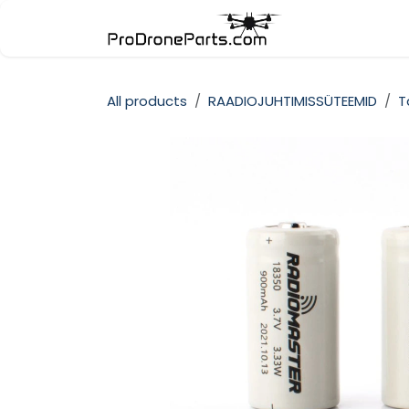
Skip to Content
Pood
Kate
All products
RAADIOJUHTIMISSÜTEEMID
T