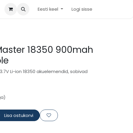
Eesti keel
Logi sisse
Master 18350 900mah
le
.7V Li-ion 18350 akuelemendid, sobivad
ga)
Lisa ostukorvi