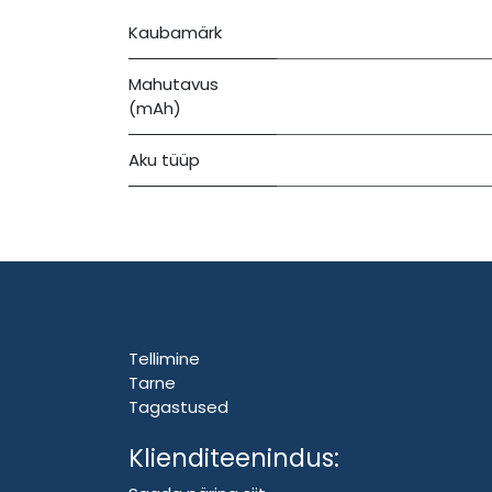
Kaubamärk
Mahutavus
(mAh)
Aku tüüp
Tellimine
Tarne
Tagastused
Klienditeenindus: