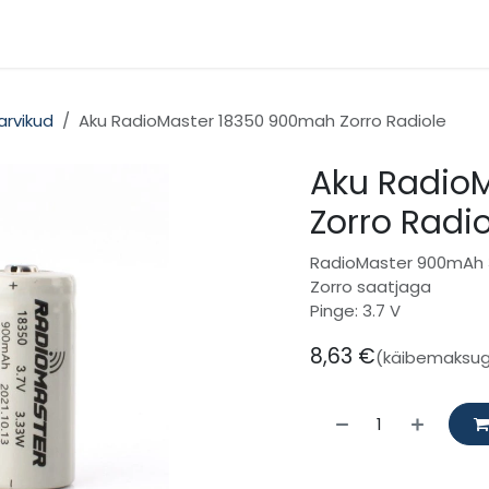
gooriad
Kontakt
arvikud
Aku RadioMaster 18350 900mah Zorro Radiole
Aku Radio
Zorro Radio
RadioMaster 900mAh 3
Zorro saatjaga
Pinge: 3.7 V
8,63
€
(käibemaksu