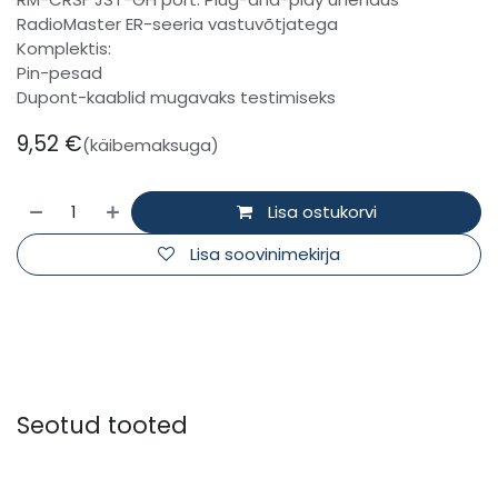
RadioMaster ER-seeria vastuvõtjatega
Komplektis:
Pin-pesad
Dupont-kaablid mugavaks testimiseks
9,52
€
(käibemaksuga)
Lisa ostukorvi
Lisa soovinimekirja
Seotud tooted