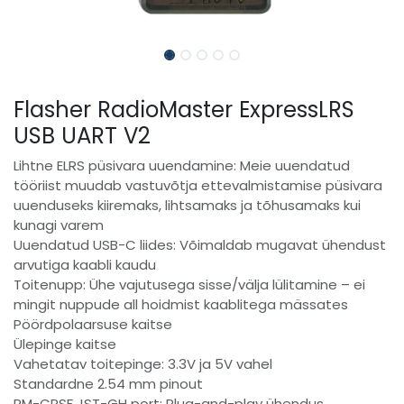
Flasher RadioMaster ExpressLRS
USB UART V2
Lihtne ELRS püsivara uuendamine: Meie uuendatud
tööriist muudab vastuvõtja ettevalmistamise püsivara
uuenduseks kiiremaks, lihtsamaks ja tõhusamaks kui
kunagi varem
Uuendatud USB-C liides: Võimaldab mugavat ühendust
arvutiga kaabli kaudu
Toitenupp: Ühe vajutusega sisse/välja lülitamine – ei
mingit nuppude all hoidmist kaablitega mässates
Pöördpolaarsuse kaitse
Ülepinge kaitse
Vahetatav toitepinge: 3.3V ja 5V vahel
Standardne 2.54 mm pinout
RM-CRSF JST-GH port: Plug-and-play ühendus