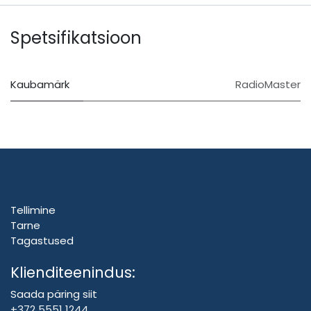
Spetsifikatsioon
Kaubamärk
RadioMaster
Tellimine
Tarne
Tagastused
Klienditeenindus:
Saada päring siit
+372 5551 1244