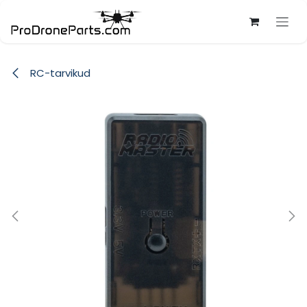
Skip to Content
RC-tarvikud