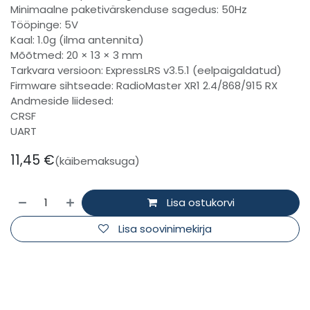
Minimaalne paketivärskenduse sagedus: 50Hz
Tööpinge: 5V
Kaal: 1.0g (ilma antennita)
Mõõtmed: 20 × 13 × 3 mm
Tarkvara versioon: ExpressLRS v3.5.1 (eelpaigaldatud)
Firmware sihtseade: RadioMaster XR1 2.4/868/915 RX
Andmeside liidesed:
CRSF
UART
11,45
€
(käibemaksuga)
Lisa ostukorvi
Lisa soovinimekirja