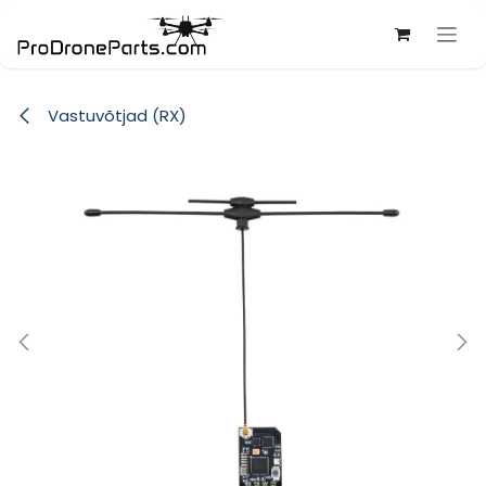
Skip to Content
Vastuvõtjad (RX)