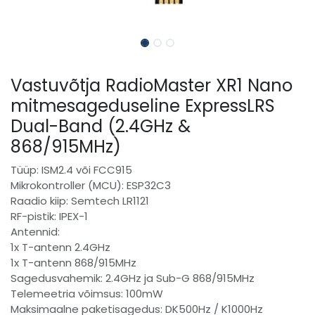
Vastuvõtja RadioMaster XR1 Nano
mitmesageduseline ExpressLRS
Dual-Band (2.4GHz &
868/915MHz)
Tüüp: ISM2.4 või FCC915
Mikrokontroller (MCU): ESP32C3
Raadio kiip: Semtech LR1121
RF-pistik: IPEX-1
Antennid:
1x T-antenn 2.4GHz
1x T-antenn 868/915MHz
Sagedusvahemik: 2.4GHz ja Sub-G 868/915MHz
Telemeetria võimsus: 100mW
Maksimaalne paketisagedus: DK500Hz / K1000Hz