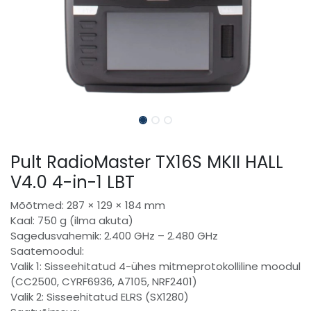
Pult RadioMaster TX16S MKII HALL
V4.0 4-in-1 LBT
Mõõtmed: 287 × 129 × 184 mm
Kaal: 750 g (ilma akuta)
Sagedusvahemik: 2.400 GHz – 2.480 GHz
Saatemoodul:
Valik 1: Sisseehitatud 4-ühes mitmeprotokolliline moodul
(CC2500, CYRF6936, A7105, NRF2401)
Valik 2: Sisseehitatud ELRS (SX1280)