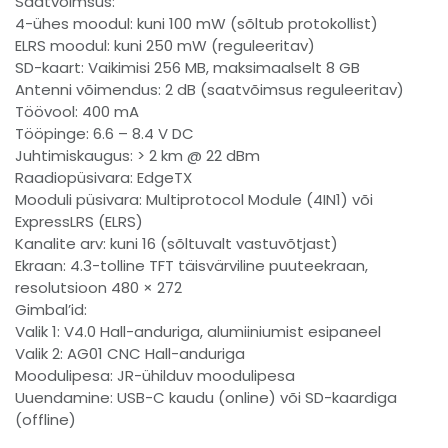
Saatvõimsus:
4-ühes moodul: kuni 100 mW (sõltub protokollist)
ELRS moodul: kuni 250 mW (reguleeritav)
SD-kaart: Vaikimisi 256 MB, maksimaalselt 8 GB
Antenni võimendus: 2 dB (saatvõimsus reguleeritav)
Töövool: 400 mA
Tööpinge: 6.6 – 8.4 V DC
Juhtimiskaugus: > 2 km @ 22 dBm
Raadiopüsivara: EdgeTX
Mooduli püsivara: Multiprotocol Module (4IN1) või
ExpressLRS (ELRS)
Kanalite arv: kuni 16 (sõltuvalt vastuvõtjast)
Ekraan: 4.3-tolline TFT täisvärviline puuteekraan,
resolutsioon 480 × 272
Gimbal’id:
Valik 1: V4.0 Hall-anduriga, alumiiniumist esipaneel
Valik 2: AG01 CNC Hall-anduriga
Moodulipesa: JR-ühilduv moodulipesa
Uuendamine: USB-C kaudu (online) või SD-kaardiga
(offline)