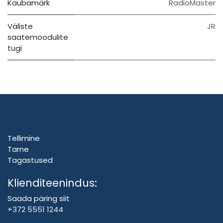
Kaubamärk
RadioMaster
Väliste
JR
saatemoodulite
tugi
Tellimine
Tarne
Tagastused
Klienditeenindus:
Saada päring siit
+372 5551 1244