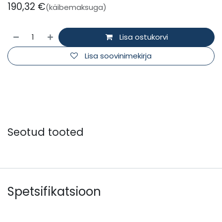
190,32
€
(käibemaksuga)
Lisa ostukorvi
Lisa soovinimekirja
Seotud tooted
Spetsifikatsioon