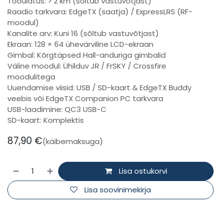
Tööulatus: > 2 km (sõltub vastuvõtjast)
Raadio tarkvara: EdgeTX (saatja) / ExpressLRS (RF-
moodul)
Kanalite arv: Kuni 16 (sõltub vastuvõtjast)
Ekraan: 128 × 64 ühevärviline LCD-ekraan
Gimbal: Kõrgtäpsed Hall-anduriga gimbalid
Väline moodul: Ühilduv JR / FrSKY / Crossfire
moodulitega
Uuendamise viisid: USB / SD-kaart & EdgeTX Buddy
veebis või EdgeTX Companion PC tarkvara
USB-laadimine: QC3 USB-C
SD-kaart: Komplektis
87,90
€
(käibemaksuga)
Lisa ostukorvi
Lisa soovinimekirja