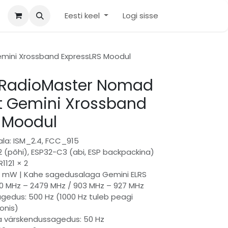
Eesti keel
Logi sisse
mini Xrossband ExpressLRS Moodul
 RadioMaster Nomad
t Gemini Xrossband
 Moodul
la: ISM_2.4, FCC_915
32 (põhi), ESP32-C3 (abi, ESP backpackina)
1121 × 2
00 mW | Kahe sagedusalaga Gemini ELRS
 MHz – 2479 MHz / 903 MHz – 927 MHz
gedus: 500 Hz (1000 Hz tuleb peagi
onis)
a värskendussagedus: 50 Hz