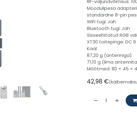
RF-väljundvõimsus: 1
Moodulipesa adapteri
standardne 8-pin pe
WiFi tugi: Jah
Bluetooth tugi: Jah
Sisseehitatud RGB val
XT30 toitepinge: DC 6 
Kaal:
87,20 g (antenniga)
71,10 g (ilma antennit
Mõõtmed: 80 × 45 × 4
42,98
€
(käibemaks