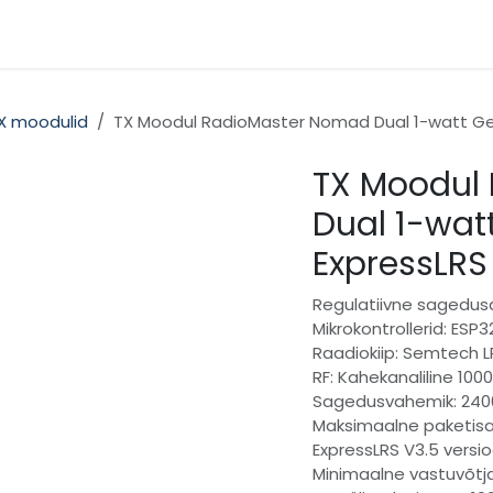
gooriad
Kontakt
X moodulid
TX Moodul RadioMaster Nomad Dual 1-watt Ge
TX Moodul
Dual 1-wat
ExpressLRS
Regulatiivne sagedusa
Mikrokontrollerid: ESP
Raadiokiip: Semtech LR
RF: Kahekanaliline 10
Sagedusvahemik: 2400
Maksimaalne paketisa
ExpressLRS V3.5 versio
Minimaalne vastuvõtj