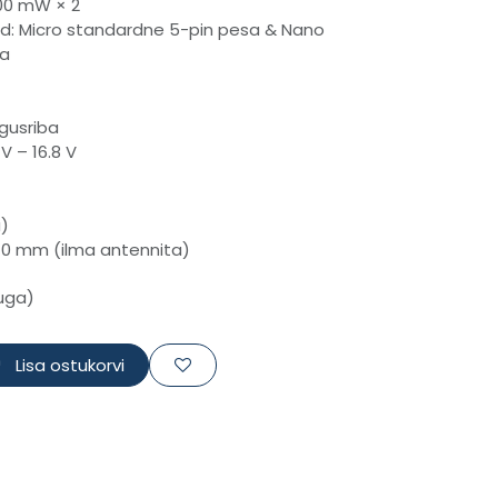
000 mW × 2
d: Micro standardne 5-pin pesa & Nano
sa
gusriba
V – 16.8 V
a)
0 mm (ilma antennita)
uga)
Lisa ostukorvi