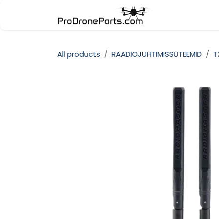
Skip to Content
Pood
Kate
All products
RAADIOJUHTIMISSÜTEEMID
T