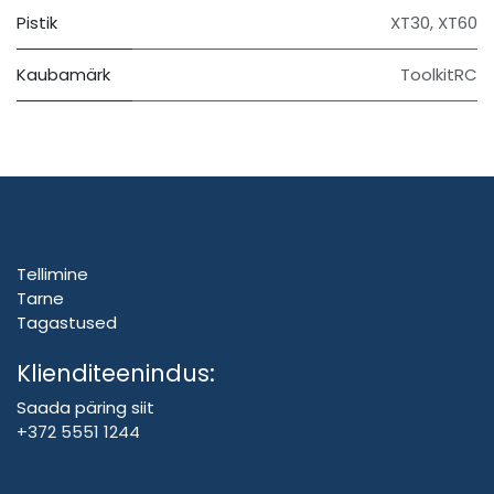
Pistik
XT30
,
XT60
Kaubamärk
ToolkitRC
Tellimine
Tarne
Tagastused
Klienditeenindus:
Saada päring siit
+372 5551 1244