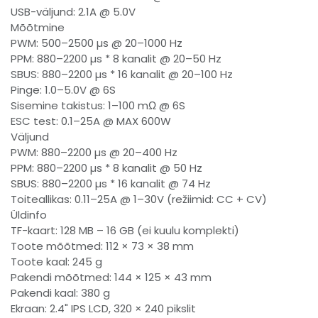
USB-väljund: 2.1A @ 5.0V
Mõõtmine
PWM: 500–2500 µs @ 20–1000 Hz
PPM: 880–2200 µs * 8 kanalit @ 20–50 Hz
SBUS: 880–2200 µs * 16 kanalit @ 20–100 Hz
Pinge: 1.0–5.0V @ 6S
Sisemine takistus: 1–100 mΩ @ 6S
ESC test: 0.1–25A @ MAX 600W
Väljund
PWM: 880–2200 µs @ 20–400 Hz
PPM: 880–2200 µs * 8 kanalit @ 50 Hz
SBUS: 880–2200 µs * 16 kanalit @ 74 Hz
Toiteallikas: 0.11–25A @ 1–30V (režiimid: CC + CV)
Üldinfo
TF-kaart: 128 MB – 16 GB (ei kuulu komplekti)
Toote mõõtmed: 112 × 73 × 38 mm
Toote kaal: 245 g
Pakendi mõõtmed: 144 × 125 × 43 mm
Pakendi kaal: 380 g
Ekraan: 2.4" IPS LCD, 320 × 240 pikslit