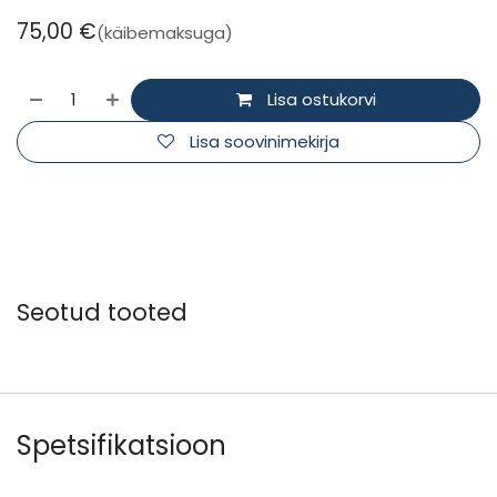
75,00
€
(käibemaksuga)
Lisa ostukorvi
Lisa soovinimekirja
Seotud tooted
Spetsifikatsioon