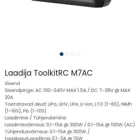
Laadija ToolkitRC M7AC
Sisend
Sisendpinge: AC 100–240V MAX 1.5A / DC 7–28V @ MAX
20A
Toetatavad akud: LiPo, LiHV, LiFe, Li-ion, LTO (1–6S), NiMh
(1–16S), Pb (1–10S)
Laadimine / Tühjendamine
Laadimisvõimsus: 0.1–15A @ 300W / 0.1–15A @ 100W (AC)
Tühjendusvõimsus: 0.1–15A @ 300W /
taaskasutusrežiimis 0.1–3A @ 15W