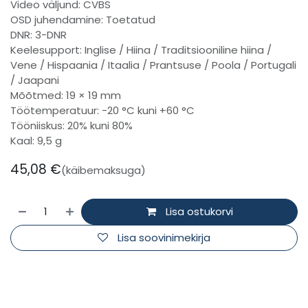
Video väljund: CVBS
OSD juhendamine: Toetatud
DNR: 3-DNR
Keelesupport: Inglise / Hiina / Traditsiooniline hiina /
Vene / Hispaania / Itaalia / Prantsuse / Poola / Portugali
/ Jaapani
Mõõtmed: 19 × 19 mm
Töötemperatuur: -20 °C kuni +60 °C
Tööniiskus: 20% kuni 80%
Kaal: 9,5 g
45,08
€
(käibemaksuga)
Lisa ostukorvi
Lisa soovinimekirja