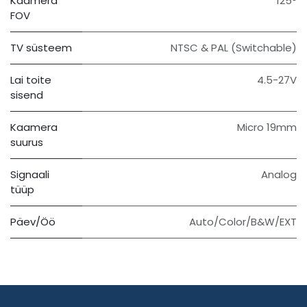
Kaamera
125°
FOV
TV süsteem
NTSC & PAL (Switchable)
Lai toite
4.5-27V
sisend
Kaamera
Micro 19mm
suurus
Signaali
Analog
tüüp
Päev/Öö
Auto/Color/B&W/EXT