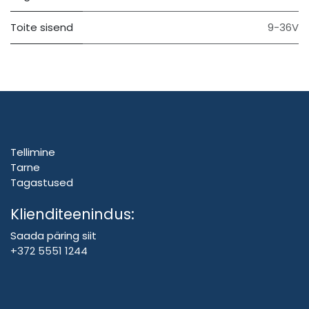
Toite sisend
9-36V
Tellimine
Tarne
Tagastused
Klienditeenindus:
Saada päring siit
+372 5551 1244