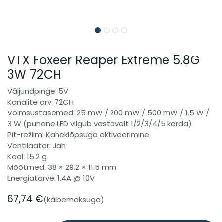
VTX Foxeer Reaper Extreme 5.8G
3W 72CH
Väljundpinge: 5V
Kanalite arv: 72CH
Võimsustasemed: 25 mW / 200 mW / 500 mW / 1.5 W /
3 W (punane LED vilgub vastavalt 1/2/3/4/5 korda)
Pit-režiim: Kaheklõpsuga aktiveerimine
Ventilaator: Jah
Kaal: 15.2 g
Mõõtmed: 38 × 29.2 × 11.5 mm
Energiatarve: 1.4A @ 10V
67,74
€
(käibemaksuga)