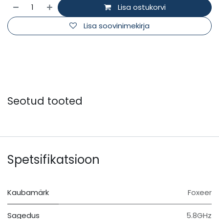
Lisa ostukorvi
Lisa soovinimekirja
Seotud tooted
Spetsifikatsioon
Kaubamärk
Foxeer
Sagedus
5.8GHz