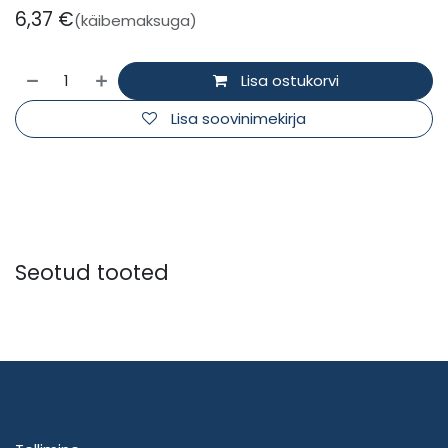
6,37
€
(käibemaksuga)
Lisa ostukorvi
Lisa soovinimekirja
Seotud tooted