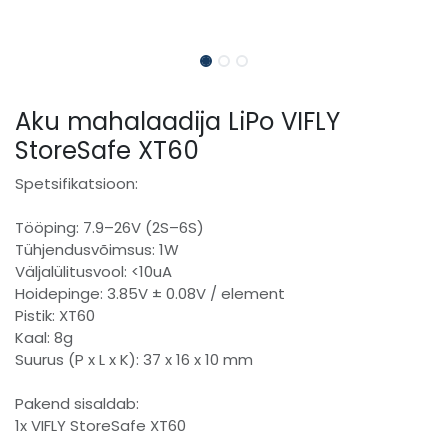
Aku mahalaadija LiPo VIFLY
StoreSafe XT60
Spetsifikatsioon:
Tööping: 7.9–26V (2S–6S)
Tühjendusvõimsus: 1W
Väljalülitusvool: <10uA
Hoidepinge: 3.85V ± 0.08V / element
Pistik: XT60
Kaal: 8g
Suurus (P x L x K): 37 x 16 x 10 mm
Pakend sisaldab:
1x VIFLY StoreSafe XT60