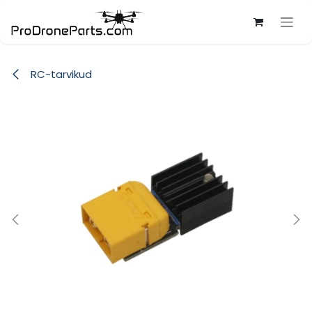
Skip to Content
RC-tarvikud