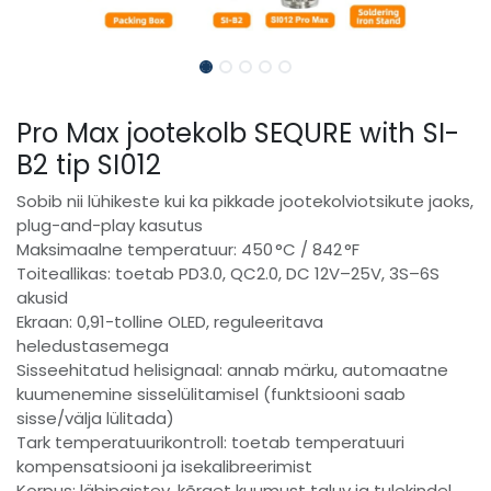
Pro Max jootekolb SEQURE with SI-
B2 tip SI012
Sobib nii lühikeste kui ka pikkade jootekolviotsikute jaoks,
plug-and-play kasutus
Maksimaalne temperatuur: 450 °C / 842 °F
Toiteallikas: toetab PD3.0, QC2.0, DC 12V–25V, 3S–6S
akusid
Ekraan: 0,91-tolline OLED, reguleeritava
heledustasemega
Sisseehitatud helisignaal: annab märku, automaatne
kuumenemine sisselülitamisel (funktsiooni saab
sisse/välja lülitada)
Tark temperatuurikontroll: toetab temperatuuri
kompensatsiooni ja isekalibreerimist
Korpus: läbipaistev, kõrget kuumust taluv ja tulekindel