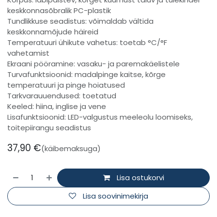
keskkonnasõbralik PC-plastik
Tundlikkuse seadistus: võimaldab vältida
keskkonnamõjude häireid
Temperatuuri ühikute vahetus: toetab °C/°F
vahetamist
Ekraani pööramine: vasaku- ja paremakäelistele
Turvafunktsioonid: madalpinge kaitse, kõrge
temperatuuri ja pinge hoiatused
Tarkvarauuendused: toetatud
Keeled: hiina, inglise ja vene
Lisafunktsioonid: LED-valgustus meeleolu loomiseks,
toitepiirangu seadistus
37,90
€
(käibemaksuga)
Lisa ostukorvi
Lisa soovinimekirja